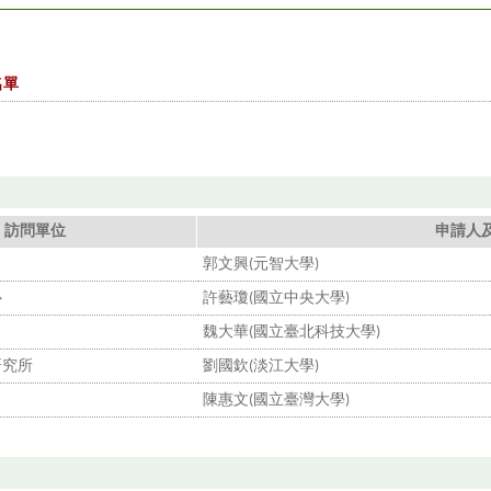
名單
訪問單位
申請人
郭文興(元智大學)
心
許藝瓊(國立中央大學)
魏大華(國立臺北科技大學)
研究所
劉國欽(淡江大學)
陳惠文(國立臺灣大學)